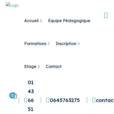
Accueil
Equipe Pédagogique
Formations
Inscription
Stage
Contact
01
43
0
66
0645763275
contac
51