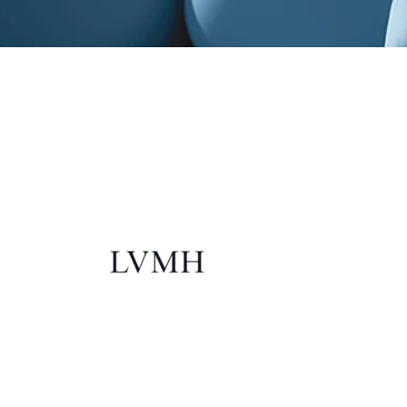
Métiers du lux
de la mode