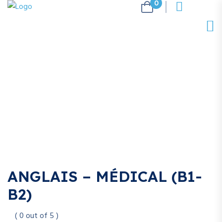
0
ANGLAIS – MÉDICAL (B1-
B2)
( 0 out of 5 )