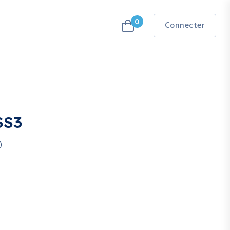
0
Connecter
SS3
)