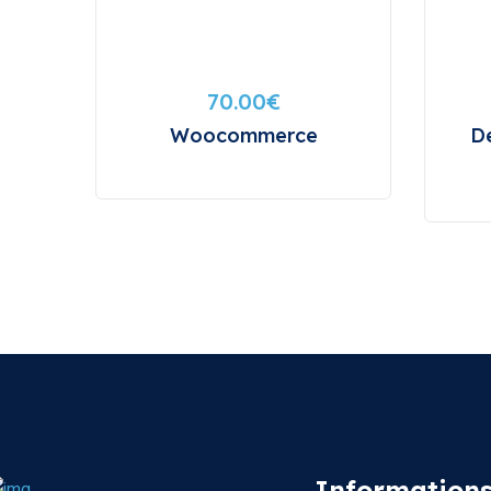
70.00
€
Woocommerce
D
Informations