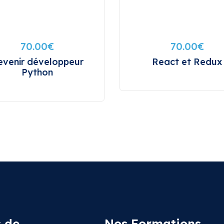
70.00
€
70.00
€
evenir développeur
React et Redux
Python
 de
Nos Formations