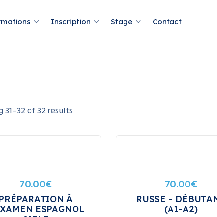
rmations
Inscription
Stage
Contact
ng
31
–
32
of
32
results
70.00
€
70.00
€
PRÉPARATION À
RUSSE – DÉBUTA
EXAMEN ESPAGNOL
(A1-A2)