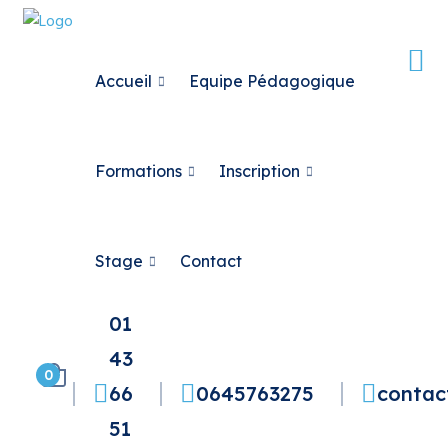
Accueil
Equipe Pédagogique
Formations
Inscription
Stage
Contact
01
43
0
66
0645763275
contac
51