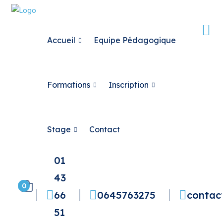
Accueil
Equipe Pédagogique
Formations
Inscription
Stage
Contact
01
43
0
66
0645763275
contac
51