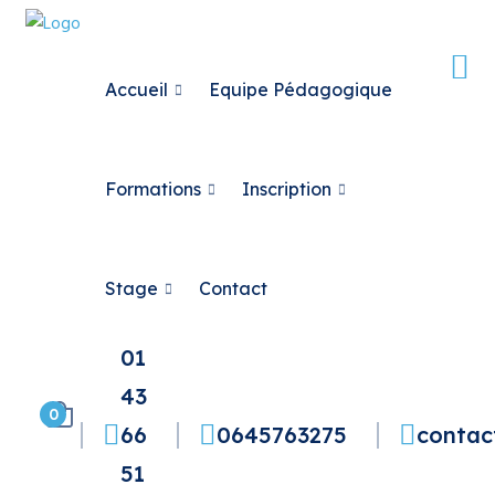
Accueil
Equipe Pédagogique
Formations
Inscription
Stage
Contact
01
43
0
66
0645763275
contac
51